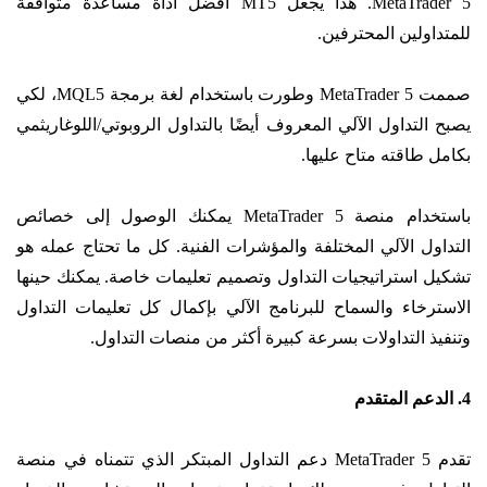
MetaTrader 5. هذا يجعل MT5 أفضل أداة مساعدة متوافقة
للمتداولين المحترفين.
صممت MetaTrader 5 وطورت باستخدام لغة برمجة MQL5، لكي
يصبح التداول الآلي المعروف أيضًا بالتداول الروبوتي/اللوغاريثمي
بكامل طاقته متاح عليها.
باستخدام منصة MetaTrader 5 يمكنك الوصول إلى خصائص
التداول الآلي المختلفة والمؤشرات الفنية. كل ما تحتاج عمله هو
تشكيل استراتيجيات التداول وتصميم تعليمات خاصة. يمكنك حينها
الاسترخاء والسماح للبرنامج الآلي بإكمال كل تعليمات التداول
وتنفيذ التداولات بسرعة كبيرة أكثر من منصات التداول.
4. الدعم المتقدم
تقدم MetaTrader 5 دعم التداول المبتكر الذي تتمناه في منصة