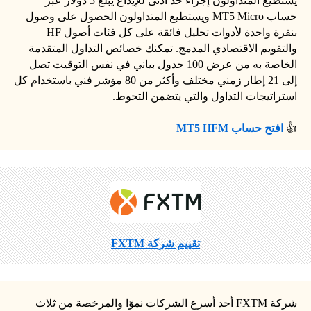
يستطيع المتداولون إجراء حد أدنى للإيداع يبلغ 5 دولار عبر
حساب MT5 Micro ويستطيع المتداولون الحصول على وصول
بنقرة واحدة لأدوات تحليل فائقة على كل فئات أصول HF
والتقويم الاقتصادي المدمج. تمكنك خصائص التداول المتقدمة
الخاصة به من عرض 100 جدول بياني في نفس التوقيت تصل
إلى 21 إطار زمني مختلف وأكثر من 80 مؤشر فني باستخدام كل
استراتيجات التداول والتي يتضمن التحوط.
👍
افتح حساب MT5 HFM
تقييم شركة FXTM
شركة FXTM أحد أسرع الشركات نموًا والمرخصة من ثلاث