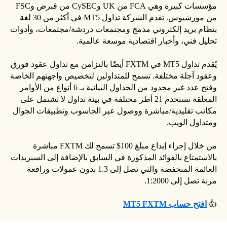
مؤسسات كبيرة وهي FCA من UK وCySEC من قبرص وFSC
من مورشيوس. تقدم الشركة تداول MT5 في أكثر من 30 لغة
بنظام بريد إلكتروني مدمج ومجتمعات دردشة/مجتمعات، وأدوات
تحليل فني، وأخبار اقتصادية موسعة عالمية.
يُقدم تداول MT5 في FXTM أيضًا بالتزامن مع تداول عقود فورق
وعقود آجلة مختلفة. تسمح للمتداولين لتخصيص واجهتهم الخاصة
وفتح عدد غير محدود من الجداول البيانية بـ 6 أنواع من الأوامر
المعلقة تستخدم 21 أطر مختلفة في بيئة تداول لا تشتمل على
مكاتب تقليدية/مباشرة ووصول عبر الحاسوب وتطبيقات الجوال
ومتداول الويب.
من خلال إجراء إيداع مبلغ 100$ تسمح لك FXTM مباشرة
بالاستمتاع بالفوائد المذكورة في السابق بالإضافة إلى السبريدات
العائمة المنخفضة والتي تصل إلى 1.3 بدون عمولات ورافعة
مرنة تصل إلى 1:2000.
👍
افتح حساب MT5 FXTM