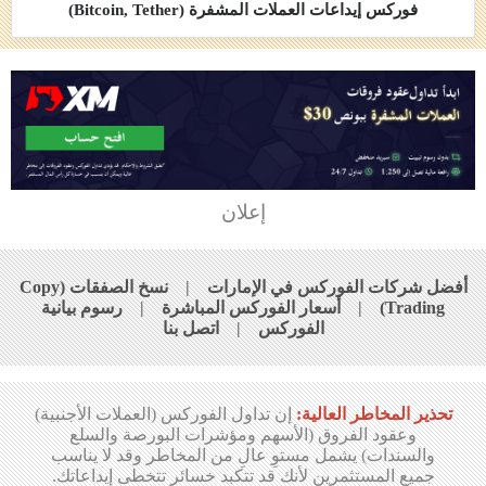
فوركس إيداعات العملات المشفرة (Bitcoin, Tether)
إعلان
أفضل شركات الفوركس في الإمارات
|
نسخ الصفقات (Copy
Trading)
|
أسعار الفوركس المباشرة
|
رسوم بيانية
الفوركس
|
اتصل بنا
تحذير المخاطر العالية:
إن تداول الفوركس (العملات الأجنبية)
وعقود الفروق (الأسهم ومؤشرات البورصة والسلع
والسندات) يشمل مستوِ عالِ من المخاطر وقد لا يناسب
جميع المستثمرين لأنك قد تتكبد خسائر تتخطى إيداعاتك.